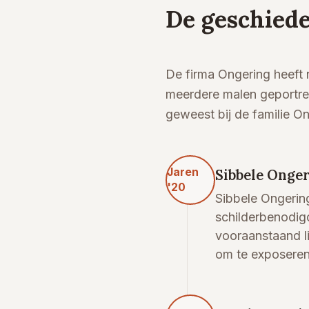
De geschiede
De firma Ongering heeft 
meerdere malen geportret
geweest bij de familie On
Jaren
Sibbele Onger
'20
Sibbele Ongering
schilderbenodig
vooraanstaand l
om te exposeren