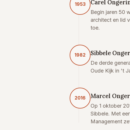
Carel Ongerin
1953
Begin jaren 50 w
architect en lid
toe.
Sibbele Onger
1982
De derde generat
Oude Kijk in 't 
Marcel Onger
2016
Op 1 oktober 20
Sibbele. Met een
Management zet h